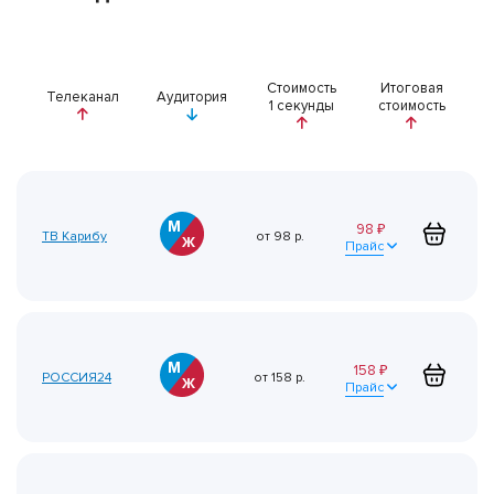
Стоимость
Итоговая
Телеканал
Аудитория
1 секунды
стоимость
98
₽
ТВ Карибу
от
98
р.
Прайс
158
₽
РОССИЯ24
от
158
р.
Прайс