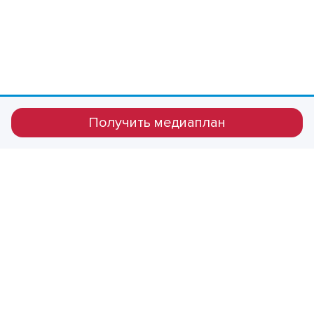
Получить медиаплан
8 800 600 4217
Тел.
magadan@rosstv.ru
ПОЛИТИКА КОНФИДЕНЦИАЛЬНОСТИ
2018 - 2026 © ROSSTV.RU