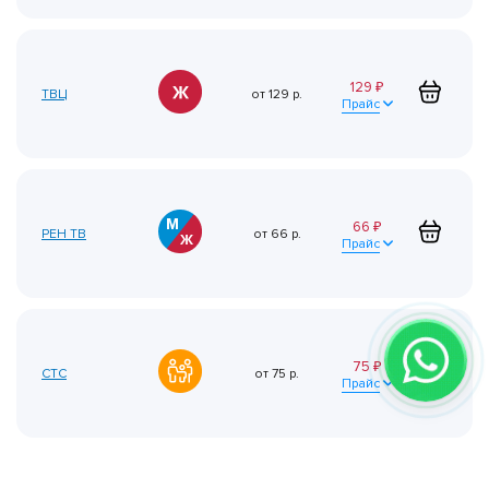
129
₽
ТВЦ
от
129
р.
Прайс
66
₽
РЕН ТВ
от
66
р.
Прайс
75
₽
СТС
от
75
р.
Прайс